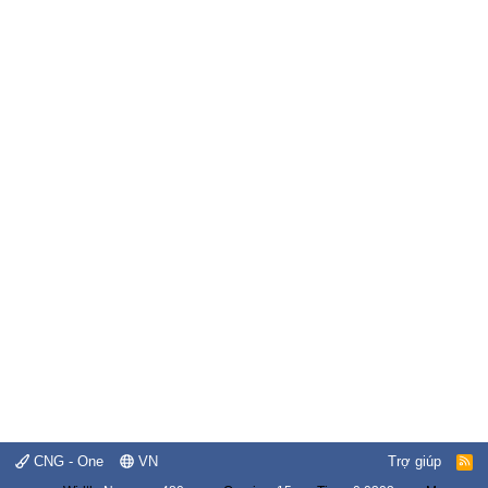
CNG - One
VN
Trợ giúp
R
S