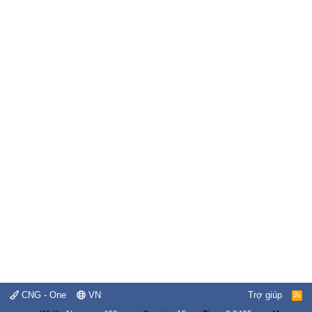
CNG - One
VN
Trợ giúp
R
S