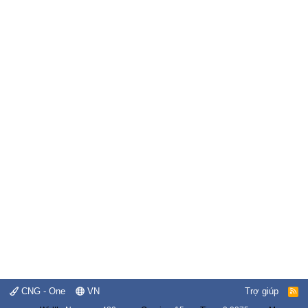
CNG - One
VN
Trợ giúp
R
S