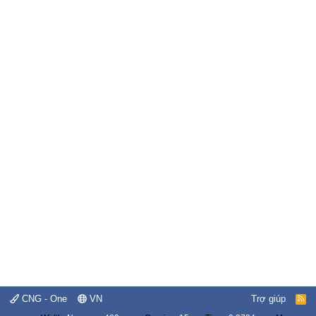
CNG - One
VN
Trợ giúp
R
S