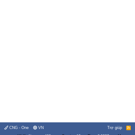
CNG - One
VN
Trợ giúp
R
S