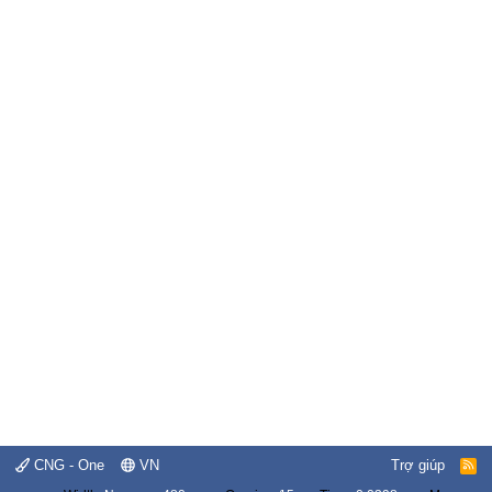
CNG - One
VN
Trợ giúp
R
S