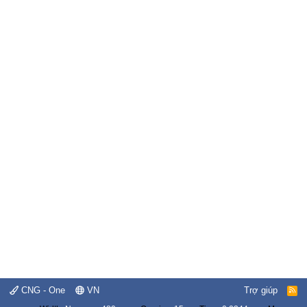
CNG - One
VN
Trợ giúp
R
S