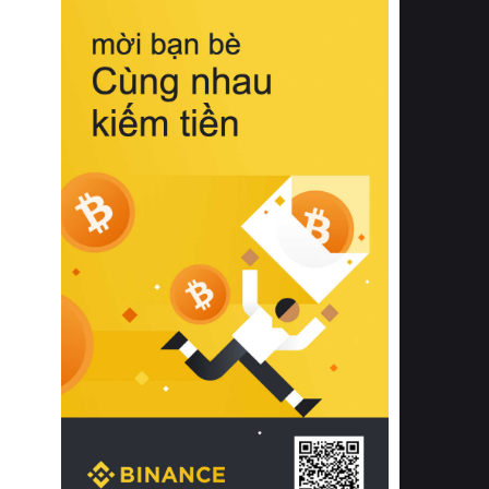
biệt từ bề mặt vải mềm mịn, khả năng
thoáng khí tuyệt vời cho đến độ đàn
hồi chuẩn xác của phần đệm nâng đỡ
cột sống.
Bên cạnh đó, việc lựa chọn các dòng
sản phẩm đạt chuẩn chất lượng quốc
tế còn giúp ngăn ngừa tình trạng kích
ứng da, hạn chế sự phát triển của vi
khuẩn và nấm mốc trong điều kiện
thời tiết nóng ẩm. Bạn có thể tìm hiểu
thêm các nghiên cứu khoa học về tác
động của giấc ngủ và môi trường
phòng ngủ đối với sức khỏe con
người tại Sleep Foundation (External
Link) để có cái nhìn toàn diện hơn.
2. Các tiêu chí vàng khi lựa chọn
chăn ga gối đệm cao cấp cho phòng
ngủ
Để sở hữu một bộ chăn ga gối đệm
cao cấp hoàn hảo cả về thẩm mỹ lẫn
công năng, người tiêu dùng cần cân
nhắc kỹ lưỡng các tiêu chí quan trọng