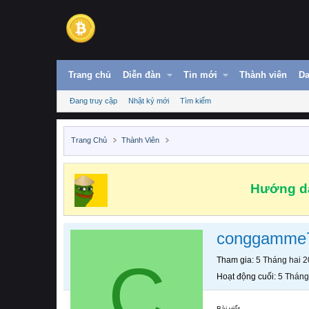
Trang chủ
Diễn đàn
Tin mới
Thành viên
Da
Đang truy cập
Nhật ký mới
Tìm kiếm
Trang Chủ
Thành Viên
Hướng dẫ
conggamme
C
Tham gia
5 Tháng hai 
Hoạt động cuối
5 Tháng
Bài viết