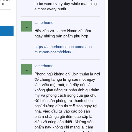
to be worn every day while matching
0
almost every outfit.
lamerhome
L
Hãy đến với lamer Home để sắm
ngay những sản phẩm phù hợp
https://lamerhomeshop.com/danh-
muc-san-pham/chieu/
lamerhome
L
Phòng ngủ không chỉ đơn thuần là nơi
để chúng ta ngả lưng sau một ngày
làm việc mệt mỏi, mà đây còn là
không gian riêng tư phản ánh gu thẩm
mỹ và phong cách sống của gia chủ.
Để biến căn phòng trở thành chốn
nghỉ dưỡng đích thực 5 sao ngay tại
nhà, việc đầu tư vào các bộ sản
phẩm chăn ga gối đệm cao cấp là
điều vô cùng cần thiết. Những sản
phẩm này không chỉ mang lại cảm