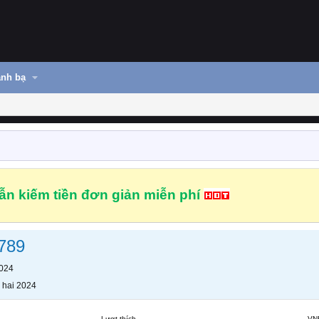
nh bạ
n kiếm tiền đơn giản miễn phí
789
2024
 hai 2024
Lượt thích
VN