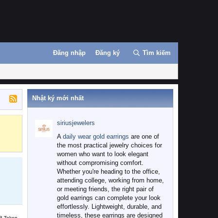
Đăng nhập
Đăng ký
Tìm kiếm
Nhật ký mới nhất
siriusjewelers
Binance
MEXC
A
daily wear gold earrings
are one of
the most practical jewelry choices for
women who want to look elegant
without compromising comfort.
Whether you're heading to the office,
attending college, working from home,
or meeting friends, the right pair of
gold earrings can complete your look
effortlessly. Lightweight, durable, and
timeless, these earrings are designed
B Token