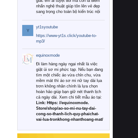
giác êm ái tuyệt đối mà còn là điểm
nhấn nghệ thuật giúp tôn lên vẻ đẹp
sang trọng cho toàn bộ kiến trúc nội
thất.
yt1syoutube
Tuy nhiên, giữa thị trường đa dạng
Y
với vô vàn thương hiệu và mẫu mã
https://www-yt1s.click/youtube-to-
như hiện nay, làm thế nào để chọn
mp3/
được những bộ chăn ga gối đệm cao
cấp thực sự chất lượng, phù hợp với
equinoxmode
khí hậu và nhu cầu sử dụng của gia
đình? Hãy cùng chúng tôi đi tìm lời
Đi làm hàng ngày ngại nhất là việc
giải đáp chi tiết qua bài viết dưới đây.
giặt ủi sơ mi phức tạp. Nếu bạn đang
tìm một chiếc áo vừa chỉn chu, vừa
1. Tại sao các gia đình hiện đại lại ưa
mềm mát thì áo sơ mi nữ tay dài lụa
chuộng chăn ga gối đệm cao cấp?
trơn không nhăn chính là lựa chọn
hoàn hảo giúp bạn giữ nét thanh lịch
Khác với các dòng sản phẩm thông
cả ngày dài. Xem chi tiết mẫu áo tại:
thường, những bộ chăn ga gối đệm
Link: Https: //equinoxmode.
cao cấp trải qua quy trình sản xuất
Store/shop/ao-so-mi-nu-tay-dai-
nghiêm ngặt từ khâu chọn lọc nguyên
cong-so-thanh-lich-quy-phaichat-
liệu tự nhiên đến công nghệ dệt
vai-lua-tronkhong-nhanthoang-mat/
nhuộm hiện đại không chứa hóa chất
độc hại. Khi sử dụng dòng sản phẩm
này, bạn sẽ cảm nhận rõ rệt sự khác