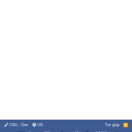
CNG - One
VN
Trợ giúp
R
S