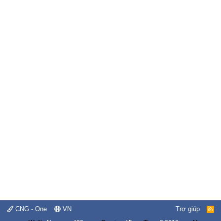
CNG - One
VN
Trợ giúp
R
S