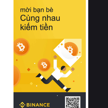
biệt từ bề mặt vải mềm mịn, khả năng
thoáng khí tuyệt vời cho đến độ đàn
hồi chuẩn xác của phần đệm nâng đỡ
cột sống.
Bên cạnh đó, việc lựa chọn các dòng
sản phẩm đạt chuẩn chất lượng quốc
tế còn giúp ngăn ngừa tình trạng kích
ứng da, hạn chế sự phát triển của vi
khuẩn và nấm mốc trong điều kiện
thời tiết nóng ẩm. Bạn có thể tìm hiểu
thêm các nghiên cứu khoa học về tác
động của giấc ngủ và môi trường
phòng ngủ đối với sức khỏe con
người tại Sleep Foundation (External
Link) để có cái nhìn toàn diện hơn.
2. Các tiêu chí vàng khi lựa chọn
chăn ga gối đệm cao cấp cho phòng
ngủ
Để sở hữu một bộ chăn ga gối đệm
cao cấp hoàn hảo cả về thẩm mỹ lẫn
công năng, người tiêu dùng cần cân
nhắc kỹ lưỡng các tiêu chí quan trọng