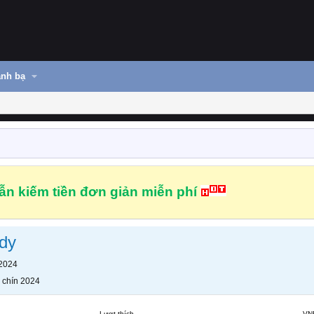
nh bạ
n kiếm tiền đơn giản miễn phí
dy
 2024
 chín 2024
Lượt thích
VN