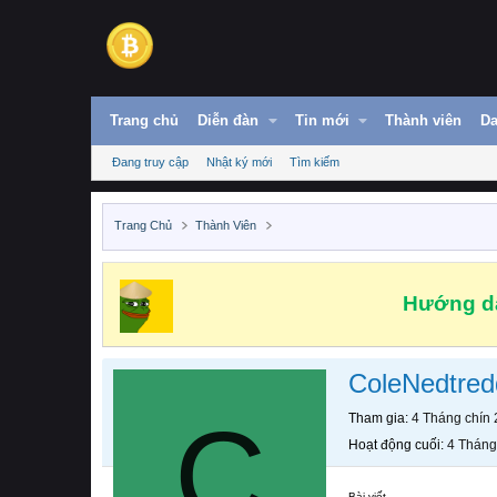
Trang chủ
Diễn đàn
Tin mới
Thành viên
Da
Đang truy cập
Nhật ký mới
Tìm kiếm
Trang Chủ
Thành Viên
Hướng dẫ
ColeNedtred
C
Tham gia
4 Tháng chín
Hoạt động cuối
4 Tháng
Bài viết