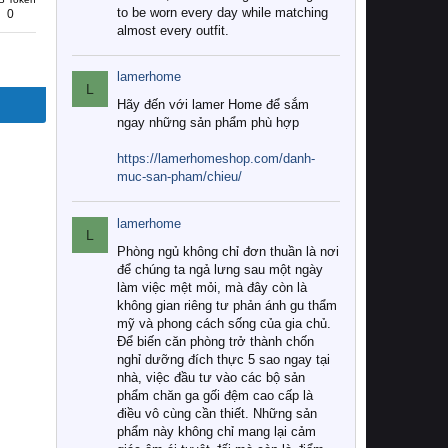
to be worn every day while matching
0
almost every outfit.
lamerhome
L
Hãy đến với lamer Home để sắm
ngay những sản phẩm phù hợp
https://lamerhomeshop.com/danh-
muc-san-pham/chieu/
lamerhome
L
Phòng ngủ không chỉ đơn thuần là nơi
để chúng ta ngả lưng sau một ngày
làm việc mệt mỏi, mà đây còn là
không gian riêng tư phản ánh gu thẩm
mỹ và phong cách sống của gia chủ.
Để biến căn phòng trở thành chốn
nghỉ dưỡng đích thực 5 sao ngay tại
nhà, việc đầu tư vào các bộ sản
phẩm chăn ga gối đệm cao cấp là
điều vô cùng cần thiết. Những sản
phẩm này không chỉ mang lại cảm