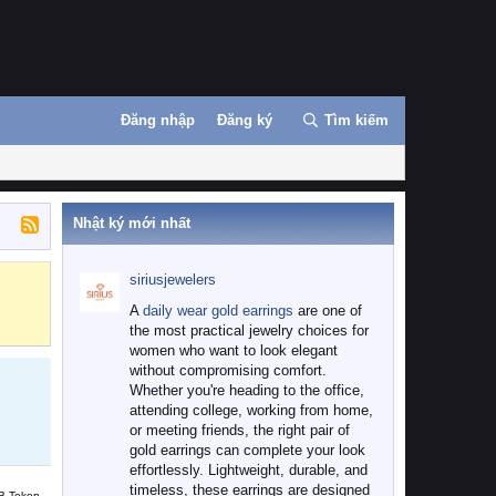
Đăng nhập
Đăng ký
Tìm kiếm
Nhật ký mới nhất
siriusjewelers
Binance
MEXC
A
daily wear gold earrings
are one of
the most practical jewelry choices for
women who want to look elegant
without compromising comfort.
Whether you're heading to the office,
attending college, working from home,
or meeting friends, the right pair of
gold earrings can complete your look
effortlessly. Lightweight, durable, and
timeless, these earrings are designed
B Token