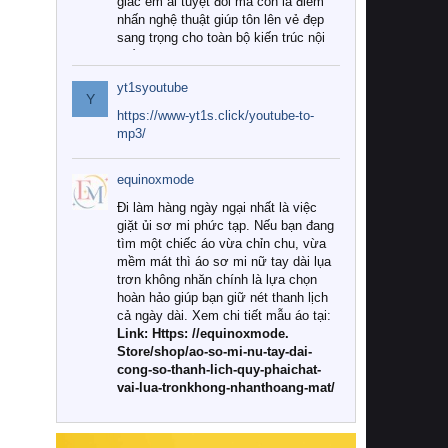
giác êm ái tuyệt đối mà còn là điểm
nhấn nghệ thuật giúp tôn lên vẻ đẹp
sang trọng cho toàn bộ kiến trúc nội
thất.
yt1syoutube
Tuy nhiên, giữa thị trường đa dạng
Y
với vô vàn thương hiệu và mẫu mã
https://www-yt1s.click/youtube-to-
như hiện nay, làm thế nào để chọn
mp3/
được những bộ chăn ga gối đệm cao
cấp thực sự chất lượng, phù hợp với
equinoxmode
khí hậu và nhu cầu sử dụng của gia
đình? Hãy cùng chúng tôi đi tìm lời
Đi làm hàng ngày ngại nhất là việc
giải đáp chi tiết qua bài viết dưới đây.
giặt ủi sơ mi phức tạp. Nếu bạn đang
tìm một chiếc áo vừa chỉn chu, vừa
1. Tại sao các gia đình hiện đại lại ưa
mềm mát thì áo sơ mi nữ tay dài lụa
chuộng chăn ga gối đệm cao cấp?
trơn không nhăn chính là lựa chọn
hoàn hảo giúp bạn giữ nét thanh lịch
Khác với các dòng sản phẩm thông
cả ngày dài. Xem chi tiết mẫu áo tại:
thường, những bộ chăn ga gối đệm
Link: Https: //equinoxmode.
cao cấp trải qua quy trình sản xuất
Store/shop/ao-so-mi-nu-tay-dai-
nghiêm ngặt từ khâu chọn lọc nguyên
cong-so-thanh-lich-quy-phaichat-
liệu tự nhiên đến công nghệ dệt
vai-lua-tronkhong-nhanthoang-mat/
nhuộm hiện đại không chứa hóa chất
độc hại. Khi sử dụng dòng sản phẩm
này, bạn sẽ cảm nhận rõ rệt sự khác