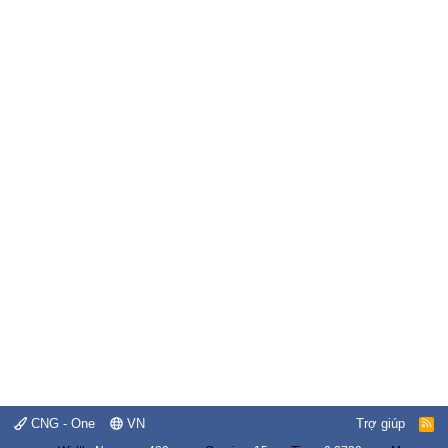
CNG - One
VN
Trợ giúp
R
S