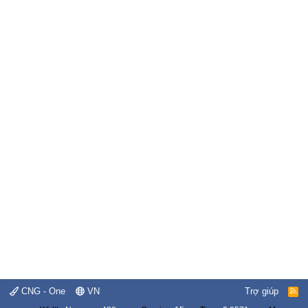
CNG - One
VN
Trợ giúp
R
S