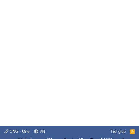
CNG - One
VN
Trợ giúp
R
S