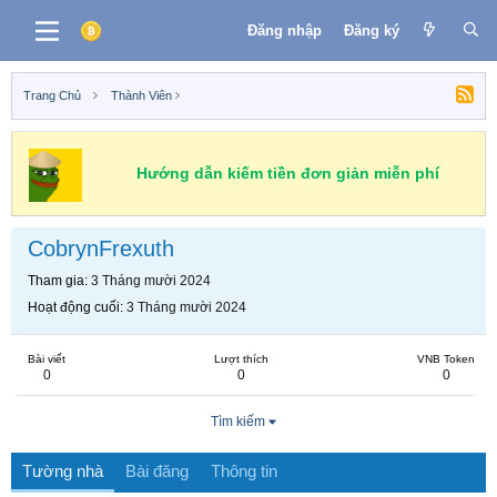
Đăng nhập
Đăng ký
Trang Chủ
Thành Viên
Hướng dẫn kiếm tiền đơn giản miễn phí
CobrynFrexuth
Tham gia
3 Tháng mười 2024
Hoạt động cuối
3 Tháng mười 2024
Bài viết
Lượt thích
VNB Token
0
0
0
Tìm kiếm
Tường nhà
Bài đăng
Thông tin