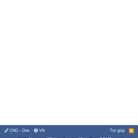
CNG - One
VN
Trợ giúp
R
S