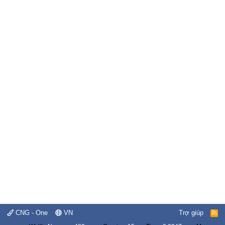
CNG - One
VN
Trợ giúp
R
S