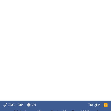
CNG - One
VN
Trợ giúp
R
S