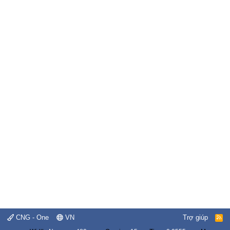
CNG - One
VN
Trợ giúp
R
S