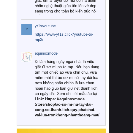
giác êm ái tuyệt đối mà còn là điểm
nhấn nghệ thuật giúp tôn lên vẻ đẹp
sang trọng cho toàn bộ kiến trúc nội
thất.
yt1syoutube
Tuy nhiên, giữa thị trường đa dạng
Y
với vô vàn thương hiệu và mẫu mã
https://www-yt1s.click/youtube-to-
như hiện nay, làm thế nào để chọn
mp3/
được những bộ chăn ga gối đệm cao
cấp thực sự chất lượng, phù hợp với
equinoxmode
khí hậu và nhu cầu sử dụng của gia
đình? Hãy cùng chúng tôi đi tìm lời
Đi làm hàng ngày ngại nhất là việc
giải đáp chi tiết qua bài viết dưới đây.
giặt ủi sơ mi phức tạp. Nếu bạn đang
tìm một chiếc áo vừa chỉn chu, vừa
1. Tại sao các gia đình hiện đại lại ưa
mềm mát thì áo sơ mi nữ tay dài lụa
chuộng chăn ga gối đệm cao cấp?
trơn không nhăn chính là lựa chọn
hoàn hảo giúp bạn giữ nét thanh lịch
Khác với các dòng sản phẩm thông
cả ngày dài. Xem chi tiết mẫu áo tại:
thường, những bộ chăn ga gối đệm
Link: Https: //equinoxmode.
cao cấp trải qua quy trình sản xuất
Store/shop/ao-so-mi-nu-tay-dai-
nghiêm ngặt từ khâu chọn lọc nguyên
cong-so-thanh-lich-quy-phaichat-
liệu tự nhiên đến công nghệ dệt
vai-lua-tronkhong-nhanthoang-mat/
nhuộm hiện đại không chứa hóa chất
độc hại. Khi sử dụng dòng sản phẩm
này, bạn sẽ cảm nhận rõ rệt sự khác