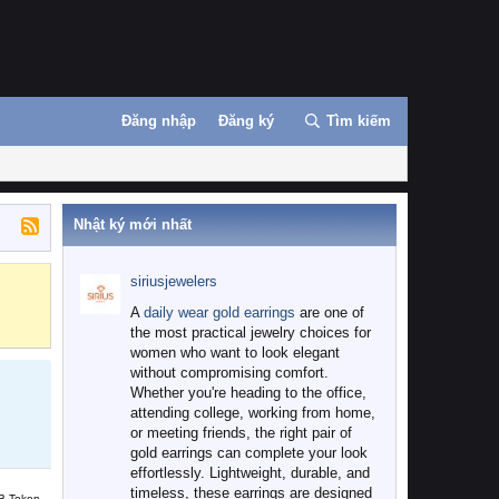
Đăng nhập
Đăng ký
Tìm kiếm
Nhật ký mới nhất
siriusjewelers
Binance
MEXC
A
daily wear gold earrings
are one of
the most practical jewelry choices for
women who want to look elegant
without compromising comfort.
Whether you're heading to the office,
attending college, working from home,
or meeting friends, the right pair of
gold earrings can complete your look
effortlessly. Lightweight, durable, and
timeless, these earrings are designed
B Token