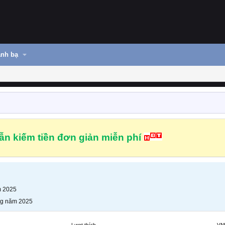
nh bạ
n kiếm tiền đơn giản miễn phí
m 2025
ng năm 2025
Lượt thích
VN