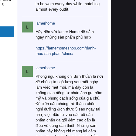
to be worn every day while matching
0
almost every outfit.
lamerhome
L
Hãy đến với lamer Home để sắm
ngay những sản phẩm phù hợp
https://lamerhomeshop.com/danh-
muc-san-pham/chieu/
lamerhome
L
Phòng ngủ không chỉ đơn thuần là nơi
để chúng ta ngả lưng sau một ngày
làm việc mệt mỏi, mà đây còn là
không gian riêng tư phản ánh gu thẩm
mỹ và phong cách sống của gia chủ.
Để biến căn phòng trở thành chốn
nghỉ dưỡng đích thực 5 sao ngay tại
nhà, việc đầu tư vào các bộ sản
phẩm chăn ga gối đệm cao cấp là
điều vô cùng cần thiết. Những sản
phẩm này không chỉ mang lại cảm