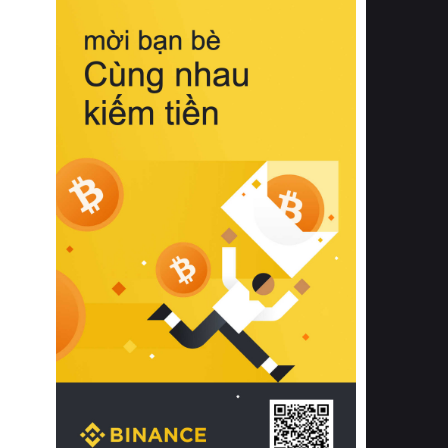
biệt từ bề mặt vải mềm mịn, khả năng
thoáng khí tuyệt vời cho đến độ đàn
hồi chuẩn xác của phần đệm nâng đỡ
cột sống.
Bên cạnh đó, việc lựa chọn các dòng
sản phẩm đạt chuẩn chất lượng quốc
tế còn giúp ngăn ngừa tình trạng kích
ứng da, hạn chế sự phát triển của vi
khuẩn và nấm mốc trong điều kiện
thời tiết nóng ẩm. Bạn có thể tìm hiểu
thêm các nghiên cứu khoa học về tác
động của giấc ngủ và môi trường
phòng ngủ đối với sức khỏe con
người tại Sleep Foundation (External
Link) để có cái nhìn toàn diện hơn.
2. Các tiêu chí vàng khi lựa chọn
chăn ga gối đệm cao cấp cho phòng
ngủ
Để sở hữu một bộ chăn ga gối đệm
cao cấp hoàn hảo cả về thẩm mỹ lẫn
công năng, người tiêu dùng cần cân
nhắc kỹ lưỡng các tiêu chí quan trọng