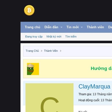
Trang chủ
Diễn đàn
Tin mới
Thành viên
Da
Đang truy cập
Nhật ký mới
Tìm kiếm
Trang Chủ
Thành Viên
Hướng dẫ
ClayMarqua
C
Tham gia
13 Tháng nă
Hoạt động cuối
13 Thá
Bài viết