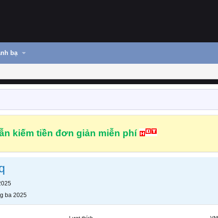
nh bạ
n kiếm tiền đơn giản miễn phí
q
2025
g ba 2025
Lượt thích
VN