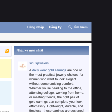
Đăng nhập
Đăng ký
Tìm kiếm
Nhật ký mới nhất
siriusjewelers
Binance
MEXC
A
daily wear gold earrings
are one of
the most practical jewelry choices for
women who want to look elegant
without compromising comfort.
Whether you're heading to the office,
attending college, working from home,
or meeting friends, the right pair of
gold earrings can complete your look
effortlessly. Lightweight, durable, and
timeless, these earrings are designed
B Token