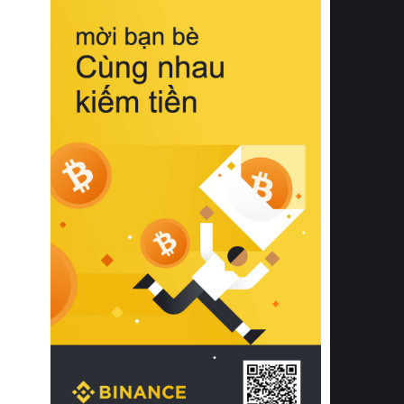
biệt từ bề mặt vải mềm mịn, khả năng
thoáng khí tuyệt vời cho đến độ đàn
hồi chuẩn xác của phần đệm nâng đỡ
cột sống.
Bên cạnh đó, việc lựa chọn các dòng
sản phẩm đạt chuẩn chất lượng quốc
tế còn giúp ngăn ngừa tình trạng kích
ứng da, hạn chế sự phát triển của vi
khuẩn và nấm mốc trong điều kiện
thời tiết nóng ẩm. Bạn có thể tìm hiểu
thêm các nghiên cứu khoa học về tác
động của giấc ngủ và môi trường
phòng ngủ đối với sức khỏe con
người tại Sleep Foundation (External
Link) để có cái nhìn toàn diện hơn.
2. Các tiêu chí vàng khi lựa chọn
chăn ga gối đệm cao cấp cho phòng
ngủ
Để sở hữu một bộ chăn ga gối đệm
cao cấp hoàn hảo cả về thẩm mỹ lẫn
công năng, người tiêu dùng cần cân
nhắc kỹ lưỡng các tiêu chí quan trọng