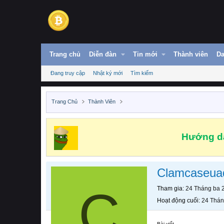
Trang chủ
Diễn đàn
Tin mới
Thành viên
Da
Đang truy cập
Nhật ký mới
Tìm kiếm
Trang Chủ
Thành Viên
Hướng dẫ
Clamcaseua
C
Tham gia
24 Tháng ba 
Hoạt động cuối
24 Thán
Bài viết