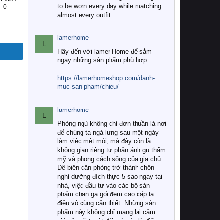
to be worn every day while matching
0
almost every outfit.
lamerhome
L
Hãy đến với lamer Home để sắm
ngay những sản phẩm phù hợp
https://lamerhomeshop.com/danh-
muc-san-pham/chieu/
lamerhome
L
Phòng ngủ không chỉ đơn thuần là nơi
để chúng ta ngả lưng sau một ngày
làm việc mệt mỏi, mà đây còn là
không gian riêng tư phản ánh gu thẩm
mỹ và phong cách sống của gia chủ.
Để biến căn phòng trở thành chốn
nghỉ dưỡng đích thực 5 sao ngay tại
nhà, việc đầu tư vào các bộ sản
phẩm chăn ga gối đệm cao cấp là
điều vô cùng cần thiết. Những sản
phẩm này không chỉ mang lại cảm