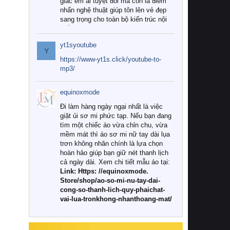
giác êm ái tuyệt đối mà còn là điểm
nhấn nghệ thuật giúp tôn lên vẻ đẹp
sang trọng cho toàn bộ kiến trúc nội
thất.
yt1syoutube
Tuy nhiên, giữa thị trường đa dạng
Y
với vô vàn thương hiệu và mẫu mã
https://www-yt1s.click/youtube-to-
như hiện nay, làm thế nào để chọn
mp3/
được những bộ chăn ga gối đệm cao
cấp thực sự chất lượng, phù hợp với
equinoxmode
khí hậu và nhu cầu sử dụng của gia
đình? Hãy cùng chúng tôi đi tìm lời
Đi làm hàng ngày ngại nhất là việc
giải đáp chi tiết qua bài viết dưới đây.
giặt ủi sơ mi phức tạp. Nếu bạn đang
tìm một chiếc áo vừa chỉn chu, vừa
1. Tại sao các gia đình hiện đại lại ưa
mềm mát thì áo sơ mi nữ tay dài lụa
chuộng chăn ga gối đệm cao cấp?
trơn không nhăn chính là lựa chọn
hoàn hảo giúp bạn giữ nét thanh lịch
Khác với các dòng sản phẩm thông
cả ngày dài. Xem chi tiết mẫu áo tại:
thường, những bộ chăn ga gối đệm
Link: Https: //equinoxmode.
cao cấp trải qua quy trình sản xuất
Store/shop/ao-so-mi-nu-tay-dai-
nghiêm ngặt từ khâu chọn lọc nguyên
cong-so-thanh-lich-quy-phaichat-
liệu tự nhiên đến công nghệ dệt
vai-lua-tronkhong-nhanthoang-mat/
nhuộm hiện đại không chứa hóa chất
độc hại. Khi sử dụng dòng sản phẩm
này, bạn sẽ cảm nhận rõ rệt sự khác