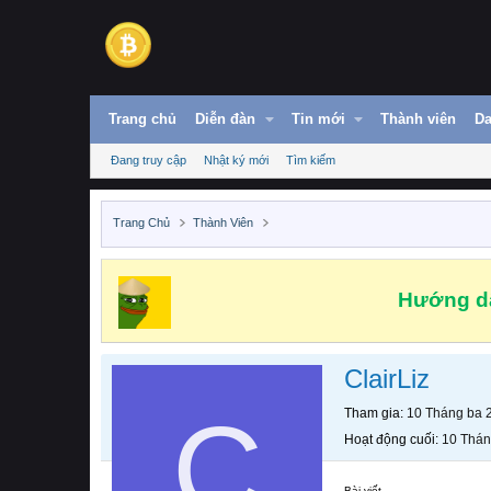
Trang chủ
Diễn đàn
Tin mới
Thành viên
Da
Đang truy cập
Nhật ký mới
Tìm kiếm
Trang Chủ
Thành Viên
Hướng dẫ
ClairLiz
C
Tham gia
10 Tháng ba 
Hoạt động cuối
10 Thán
Bài viết