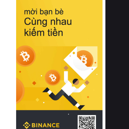
biệt từ bề mặt vải mềm mịn, khả năng
thoáng khí tuyệt vời cho đến độ đàn
hồi chuẩn xác của phần đệm nâng đỡ
cột sống.
Bên cạnh đó, việc lựa chọn các dòng
sản phẩm đạt chuẩn chất lượng quốc
tế còn giúp ngăn ngừa tình trạng kích
ứng da, hạn chế sự phát triển của vi
khuẩn và nấm mốc trong điều kiện
thời tiết nóng ẩm. Bạn có thể tìm hiểu
thêm các nghiên cứu khoa học về tác
động của giấc ngủ và môi trường
phòng ngủ đối với sức khỏe con
người tại Sleep Foundation (External
Link) để có cái nhìn toàn diện hơn.
2. Các tiêu chí vàng khi lựa chọn
chăn ga gối đệm cao cấp cho phòng
ngủ
Để sở hữu một bộ chăn ga gối đệm
cao cấp hoàn hảo cả về thẩm mỹ lẫn
công năng, người tiêu dùng cần cân
nhắc kỹ lưỡng các tiêu chí quan trọng