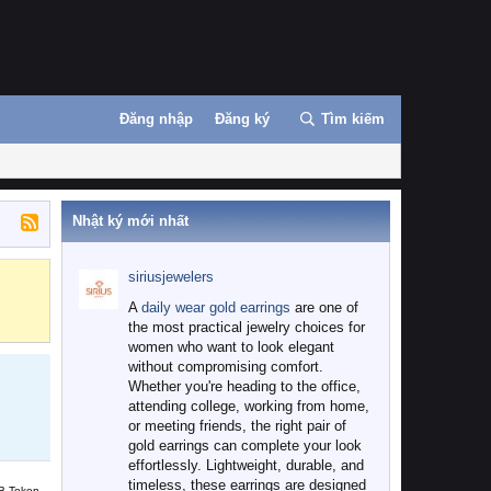
Đăng nhập
Đăng ký
Tìm kiếm
Nhật ký mới nhất
siriusjewelers
Binance
MEXC
A
daily wear gold earrings
are one of
the most practical jewelry choices for
women who want to look elegant
without compromising comfort.
Whether you're heading to the office,
attending college, working from home,
or meeting friends, the right pair of
gold earrings can complete your look
effortlessly. Lightweight, durable, and
timeless, these earrings are designed
B Token