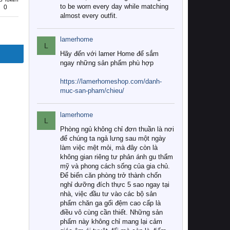
to be worn every day while matching
0
almost every outfit.
lamerhome
L
Hãy đến với lamer Home để sắm
ngay những sản phẩm phù hợp
https://lamerhomeshop.com/danh-
muc-san-pham/chieu/
lamerhome
L
Phòng ngủ không chỉ đơn thuần là nơi
để chúng ta ngả lưng sau một ngày
làm việc mệt mỏi, mà đây còn là
không gian riêng tư phản ánh gu thẩm
mỹ và phong cách sống của gia chủ.
Để biến căn phòng trở thành chốn
nghỉ dưỡng đích thực 5 sao ngay tại
nhà, việc đầu tư vào các bộ sản
phẩm chăn ga gối đệm cao cấp là
điều vô cùng cần thiết. Những sản
phẩm này không chỉ mang lại cảm