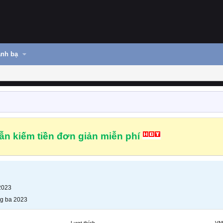
nh bạ
n kiếm tiền đơn giản miễn phí
2023
g ba 2023
Lượt thích
VN