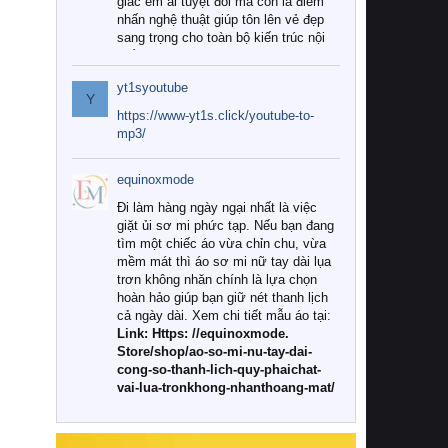
giác êm ái tuyệt đối mà còn là điểm
nhấn nghệ thuật giúp tôn lên vẻ đẹp
sang trọng cho toàn bộ kiến trúc nội
thất.
yt1syoutube
Tuy nhiên, giữa thị trường đa dạng
Y
với vô vàn thương hiệu và mẫu mã
https://www-yt1s.click/youtube-to-
như hiện nay, làm thế nào để chọn
mp3/
được những bộ chăn ga gối đệm cao
cấp thực sự chất lượng, phù hợp với
equinoxmode
khí hậu và nhu cầu sử dụng của gia
đình? Hãy cùng chúng tôi đi tìm lời
Đi làm hàng ngày ngại nhất là việc
giải đáp chi tiết qua bài viết dưới đây.
giặt ủi sơ mi phức tạp. Nếu bạn đang
tìm một chiếc áo vừa chỉn chu, vừa
1. Tại sao các gia đình hiện đại lại ưa
mềm mát thì áo sơ mi nữ tay dài lụa
chuộng chăn ga gối đệm cao cấp?
trơn không nhăn chính là lựa chọn
hoàn hảo giúp bạn giữ nét thanh lịch
Khác với các dòng sản phẩm thông
cả ngày dài. Xem chi tiết mẫu áo tại:
thường, những bộ chăn ga gối đệm
Link: Https: //equinoxmode.
cao cấp trải qua quy trình sản xuất
Store/shop/ao-so-mi-nu-tay-dai-
nghiêm ngặt từ khâu chọn lọc nguyên
cong-so-thanh-lich-quy-phaichat-
liệu tự nhiên đến công nghệ dệt
vai-lua-tronkhong-nhanthoang-mat/
nhuộm hiện đại không chứa hóa chất
độc hại. Khi sử dụng dòng sản phẩm
này, bạn sẽ cảm nhận rõ rệt sự khác