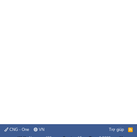
CNG - One
VN
Trợ giúp
R
S