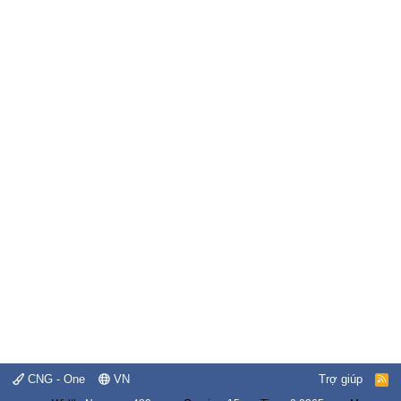
CNG - One
VN
Trợ giúp
R
S