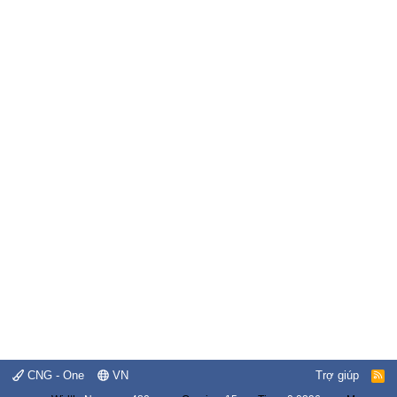
CNG - One
VN
Trợ giúp
R
S