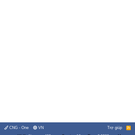
CNG - One
VN
Trợ giúp
R
S