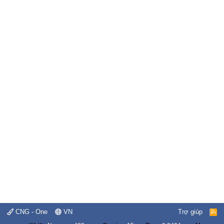
CNG - One
VN
Trợ giúp
R
S