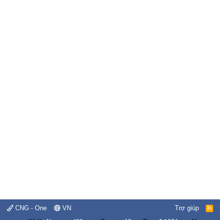
CNG - One
VN
Trợ giúp
R
S