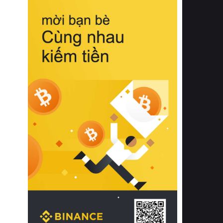
biệt từ bề mặt vải mềm mịn, khả năng
thoáng khí tuyệt vời cho đến độ đàn
hồi chuẩn xác của phần đệm nâng đỡ
cột sống.
Bên cạnh đó, việc lựa chọn các dòng
sản phẩm đạt chuẩn chất lượng quốc
tế còn giúp ngăn ngừa tình trạng kích
ứng da, hạn chế sự phát triển của vi
khuẩn và nấm mốc trong điều kiện
thời tiết nóng ẩm. Bạn có thể tìm hiểu
thêm các nghiên cứu khoa học về tác
động của giấc ngủ và môi trường
phòng ngủ đối với sức khỏe con
người tại Sleep Foundation (External
Link) để có cái nhìn toàn diện hơn.
2. Các tiêu chí vàng khi lựa chọn
chăn ga gối đệm cao cấp cho phòng
ngủ
Để sở hữu một bộ chăn ga gối đệm
cao cấp hoàn hảo cả về thẩm mỹ lẫn
công năng, người tiêu dùng cần cân
nhắc kỹ lưỡng các tiêu chí quan trọng