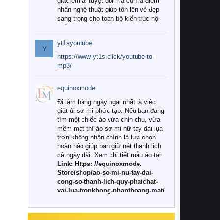
giác êm ái tuyệt đối mà còn là điểm
nhấn nghệ thuật giúp tôn lên vẻ đẹp
sang trọng cho toàn bộ kiến trúc nội
thất.
yt1syoutube
Tuy nhiên, giữa thị trường đa dạng
Y
với vô vàn thương hiệu và mẫu mã
https://www-yt1s.click/youtube-to-
như hiện nay, làm thế nào để chọn
mp3/
được những bộ chăn ga gối đệm cao
cấp thực sự chất lượng, phù hợp với
equinoxmode
khí hậu và nhu cầu sử dụng của gia
đình? Hãy cùng chúng tôi đi tìm lời
Đi làm hàng ngày ngại nhất là việc
giải đáp chi tiết qua bài viết dưới đây.
giặt ủi sơ mi phức tạp. Nếu bạn đang
tìm một chiếc áo vừa chỉn chu, vừa
1. Tại sao các gia đình hiện đại lại ưa
mềm mát thì áo sơ mi nữ tay dài lụa
chuộng chăn ga gối đệm cao cấp?
trơn không nhăn chính là lựa chọn
hoàn hảo giúp bạn giữ nét thanh lịch
Khác với các dòng sản phẩm thông
cả ngày dài. Xem chi tiết mẫu áo tại:
thường, những bộ chăn ga gối đệm
Link: Https: //equinoxmode.
cao cấp trải qua quy trình sản xuất
Store/shop/ao-so-mi-nu-tay-dai-
nghiêm ngặt từ khâu chọn lọc nguyên
cong-so-thanh-lich-quy-phaichat-
liệu tự nhiên đến công nghệ dệt
vai-lua-tronkhong-nhanthoang-mat/
nhuộm hiện đại không chứa hóa chất
độc hại. Khi sử dụng dòng sản phẩm
này, bạn sẽ cảm nhận rõ rệt sự khác