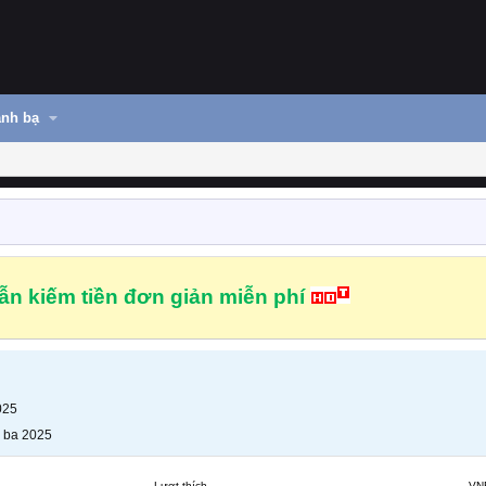
nh bạ
n kiếm tiền đơn giản miễn phí
025
 ba 2025
Lượt thích
VN