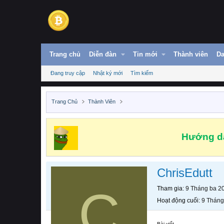
Trang chủ
Diễn đàn
Tin mới
Thành viên
Da
Đang truy cập
Nhật ký mới
Tìm kiếm
Trang Chủ
Thành Viên
Hướng dẫ
ChrisEdutt
C
Tham gia
9 Tháng ba 2
Hoạt động cuối
9 Tháng
Bài viết