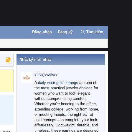
Đăng nhập
Đăng ký
Tìm kiếm
Nhật ký mới nhất
siriusjewelers
Binance
MEXC
A
daily wear gold earrings
are one of
the most practical jewelry choices for
women who want to look elegant
without compromising comfort.
Whether you're heading to the office,
attending college, working from home,
or meeting friends, the right pair of
gold earrings can complete your look
effortlessly. Lightweight, durable, and
timeless, these earrings are designed
B Token