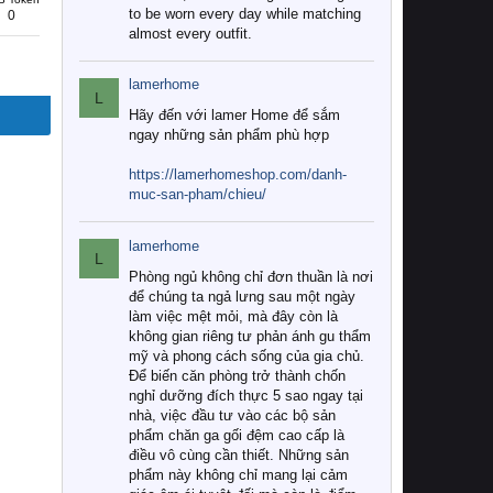
to be worn every day while matching
0
almost every outfit.
lamerhome
L
Hãy đến với lamer Home để sắm
ngay những sản phẩm phù hợp
https://lamerhomeshop.com/danh-
muc-san-pham/chieu/
lamerhome
L
Phòng ngủ không chỉ đơn thuần là nơi
để chúng ta ngả lưng sau một ngày
làm việc mệt mỏi, mà đây còn là
không gian riêng tư phản ánh gu thẩm
mỹ và phong cách sống của gia chủ.
Để biến căn phòng trở thành chốn
nghỉ dưỡng đích thực 5 sao ngay tại
nhà, việc đầu tư vào các bộ sản
phẩm chăn ga gối đệm cao cấp là
điều vô cùng cần thiết. Những sản
phẩm này không chỉ mang lại cảm