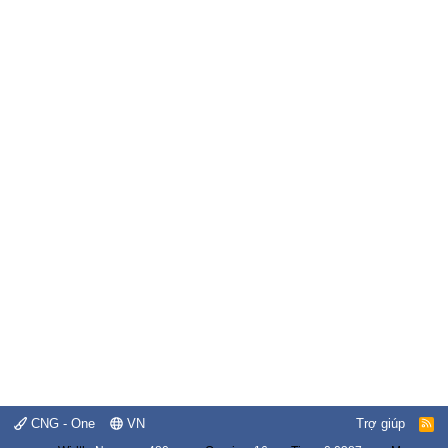
CNG - One
VN
Trợ giúp
R
S