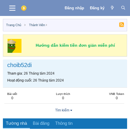
Đăng nhập
Đăng ký
Trang Chủ
Thành Viên
Hướng dẫn kiếm tiền đơn giản miễn phí
choib52di
Tham gia
26 Tháng tám 2024
Hoạt động cuối
26 Tháng tám 2024
Bài viết
Lượt thích
VNB Token
0
0
0
Tìm kiếm
Tường nhà
Bài đăng
Thông tin