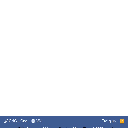
CNG - One
VN
Trợ giúp
R
S