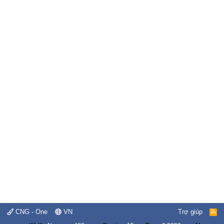
CNG - One
VN
Trợ giúp
R
S