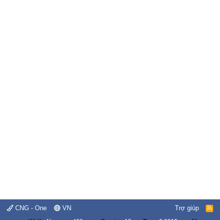
CNG - One
VN
Trợ giúp
R
S