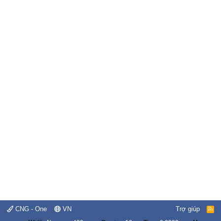
CNG - One
VN
Trợ giúp
R
S