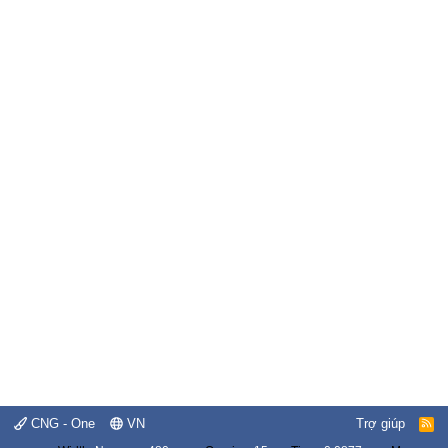
CNG - One
VN
Trợ giúp
R
S