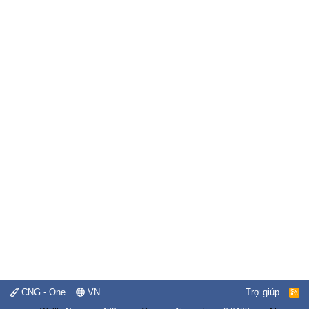
CNG - One
VN
Trợ giúp
R
S