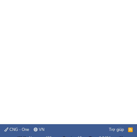
CNG - One
VN
Trợ giúp
R
S