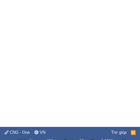
CNG - One
VN
Trợ giúp
R
S