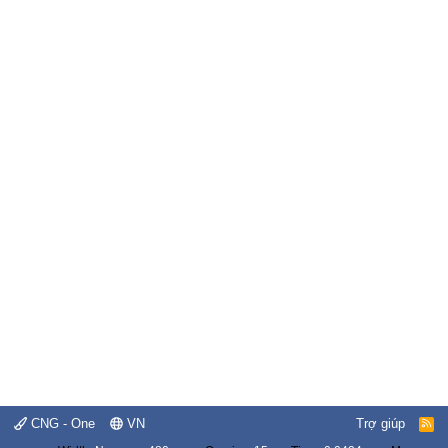
CNG - One
VN
Trợ giúp
R
S