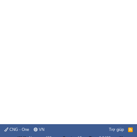
CNG - One
VN
Trợ giúp
R
S