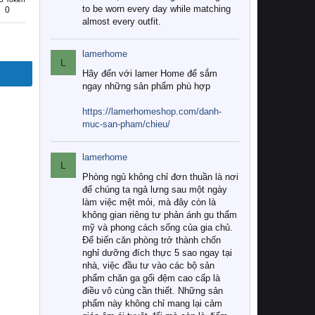
to be worn every day while matching
0
almost every outfit.
lamerhome
L
Hãy đến với lamer Home để sắm
ngay những sản phẩm phù hợp
https://lamerhomeshop.com/danh-
muc-san-pham/chieu/
lamerhome
L
Phòng ngủ không chỉ đơn thuần là nơi
để chúng ta ngả lưng sau một ngày
làm việc mệt mỏi, mà đây còn là
không gian riêng tư phản ánh gu thẩm
mỹ và phong cách sống của gia chủ.
Để biến căn phòng trở thành chốn
nghỉ dưỡng đích thực 5 sao ngay tại
nhà, việc đầu tư vào các bộ sản
phẩm chăn ga gối đệm cao cấp là
điều vô cùng cần thiết. Những sản
phẩm này không chỉ mang lại cảm