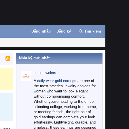
Đăng nhập
Đăng ký
Tìm kiếm
Nhật ký mới nhất
siriusjewelers
Binance
MEXC
A
daily wear gold earrings
are one of
the most practical jewelry choices for
women who want to look elegant
without compromising comfort.
Whether you're heading to the office,
attending college, working from home,
or meeting friends, the right pair of
gold earrings can complete your look
effortlessly. Lightweight, durable, and
timeless, these earrings are designed
B Token