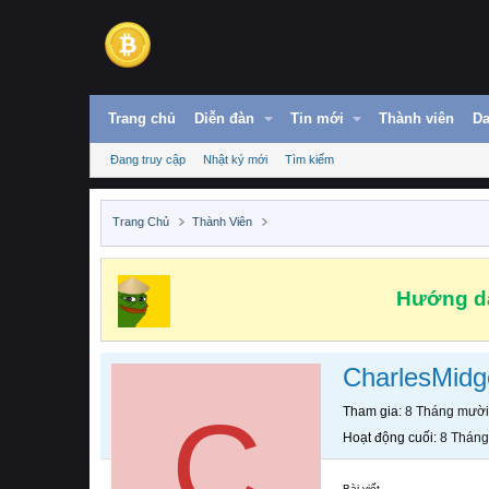
Trang chủ
Diễn đàn
Tin mới
Thành viên
Da
Đang truy cập
Nhật ký mới
Tìm kiếm
Trang Chủ
Thành Viên
Hướng dẫ
CharlesMidg
C
Tham gia
8 Tháng mười
Hoạt động cuối
8 Tháng
Bài viết