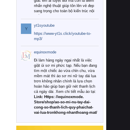
giác êm ái tuyệt đối mà còn là điểm
nhấn nghệ thuật giúp tôn lên vẻ đẹp
sang trọng cho toàn bộ kiến trúc nội
thất.
yt1syoutube
Tuy nhiên, giữa thị trường đa dạng
Y
với vô vàn thương hiệu và mẫu mã
https://www-yt1s.click/youtube-to-
như hiện nay, làm thế nào để chọn
mp3/
được những bộ chăn ga gối đệm cao
cấp thực sự chất lượng, phù hợp với
equinoxmode
khí hậu và nhu cầu sử dụng của gia
đình? Hãy cùng chúng tôi đi tìm lời
Đi làm hàng ngày ngại nhất là việc
giải đáp chi tiết qua bài viết dưới đây.
giặt ủi sơ mi phức tạp. Nếu bạn đang
tìm một chiếc áo vừa chỉn chu, vừa
1. Tại sao các gia đình hiện đại lại ưa
mềm mát thì áo sơ mi nữ tay dài lụa
chuộng chăn ga gối đệm cao cấp?
trơn không nhăn chính là lựa chọn
hoàn hảo giúp bạn giữ nét thanh lịch
Khác với các dòng sản phẩm thông
cả ngày dài. Xem chi tiết mẫu áo tại:
thường, những bộ chăn ga gối đệm
Link: Https: //equinoxmode.
cao cấp trải qua quy trình sản xuất
Store/shop/ao-so-mi-nu-tay-dai-
nghiêm ngặt từ khâu chọn lọc nguyên
cong-so-thanh-lich-quy-phaichat-
liệu tự nhiên đến công nghệ dệt
vai-lua-tronkhong-nhanthoang-mat/
nhuộm hiện đại không chứa hóa chất
độc hại. Khi sử dụng dòng sản phẩm
này, bạn sẽ cảm nhận rõ rệt sự khác