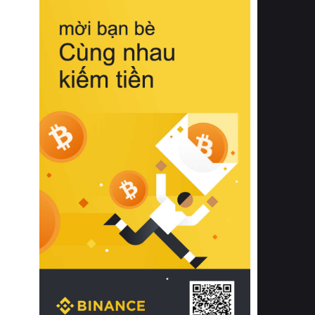
biệt từ bề mặt vải mềm mịn, khả năng
thoáng khí tuyệt vời cho đến độ đàn
hồi chuẩn xác của phần đệm nâng đỡ
cột sống.
Bên cạnh đó, việc lựa chọn các dòng
sản phẩm đạt chuẩn chất lượng quốc
tế còn giúp ngăn ngừa tình trạng kích
ứng da, hạn chế sự phát triển của vi
khuẩn và nấm mốc trong điều kiện
thời tiết nóng ẩm. Bạn có thể tìm hiểu
thêm các nghiên cứu khoa học về tác
động của giấc ngủ và môi trường
phòng ngủ đối với sức khỏe con
người tại Sleep Foundation (External
Link) để có cái nhìn toàn diện hơn.
2. Các tiêu chí vàng khi lựa chọn
chăn ga gối đệm cao cấp cho phòng
ngủ
Để sở hữu một bộ chăn ga gối đệm
cao cấp hoàn hảo cả về thẩm mỹ lẫn
công năng, người tiêu dùng cần cân
nhắc kỹ lưỡng các tiêu chí quan trọng