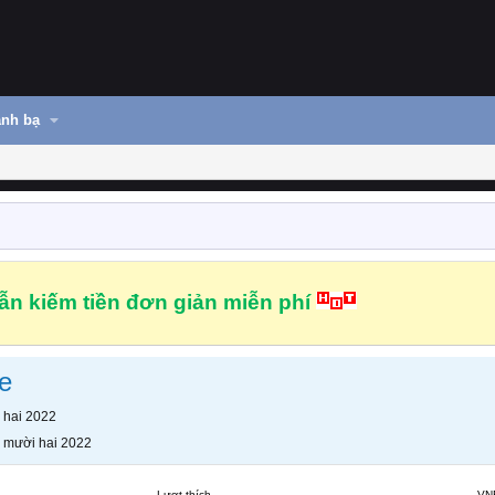
nh bạ
n kiếm tiền đơn giản miễn phí
e
 hai 2022
 mười hai 2022
Lượt thích
VN