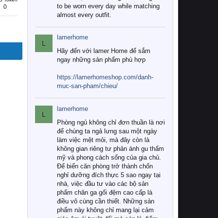
to be worn every day while matching
0
almost every outfit.
lamerhome
L
Hãy đến với lamer Home để sắm
ngay những sản phẩm phù hợp
https://lamerhomeshop.com/danh-
muc-san-pham/chieu/
lamerhome
L
Phòng ngủ không chỉ đơn thuần là nơi
để chúng ta ngả lưng sau một ngày
làm việc mệt mỏi, mà đây còn là
không gian riêng tư phản ánh gu thẩm
mỹ và phong cách sống của gia chủ.
Để biến căn phòng trở thành chốn
nghỉ dưỡng đích thực 5 sao ngay tại
nhà, việc đầu tư vào các bộ sản
phẩm chăn ga gối đệm cao cấp là
điều vô cùng cần thiết. Những sản
phẩm này không chỉ mang lại cảm