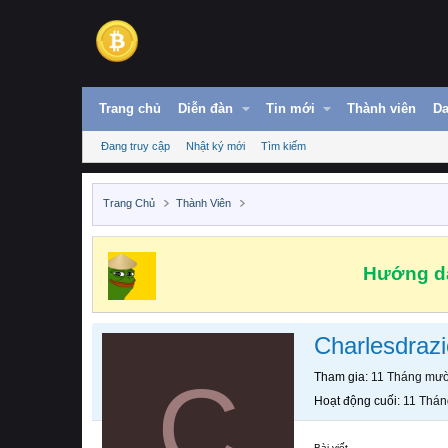
Trang chủ
Diễn đàn
Tin mới
Thành viên
Da
Đang truy cập
Nhật ký mới
Tìm kiếm
Trang Chủ
Thành Viên
Hướng dẫ
Charlesdraz
C
Tham gia
11 Tháng mườ
Hoạt động cuối
11 Thán
Bài viết