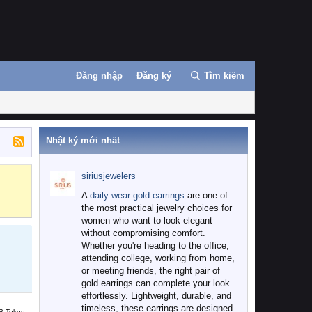
Đăng nhập
Đăng ký
Tìm kiếm
Nhật ký mới nhất
siriusjewelers
Binance
MEXC
A
daily wear gold earrings
are one of
the most practical jewelry choices for
women who want to look elegant
without compromising comfort.
Whether you're heading to the office,
attending college, working from home,
or meeting friends, the right pair of
gold earrings can complete your look
effortlessly. Lightweight, durable, and
timeless, these earrings are designed
B Token