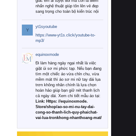
giác êm ái tuyệt đối mà còn là điểm
nhấn nghệ thuật giúp tôn lên vẻ đẹp
sang trọng cho toàn bộ kiến trúc nội
thất.
yt1syoutube
Tuy nhiên, giữa thị trường đa dạng
Y
với vô vàn thương hiệu và mẫu mã
https://www-yt1s.click/youtube-to-
như hiện nay, làm thế nào để chọn
mp3/
được những bộ chăn ga gối đệm cao
cấp thực sự chất lượng, phù hợp với
equinoxmode
khí hậu và nhu cầu sử dụng của gia
đình? Hãy cùng chúng tôi đi tìm lời
Đi làm hàng ngày ngại nhất là việc
giải đáp chi tiết qua bài viết dưới đây.
giặt ủi sơ mi phức tạp. Nếu bạn đang
tìm một chiếc áo vừa chỉn chu, vừa
1. Tại sao các gia đình hiện đại lại ưa
mềm mát thì áo sơ mi nữ tay dài lụa
chuộng chăn ga gối đệm cao cấp?
trơn không nhăn chính là lựa chọn
hoàn hảo giúp bạn giữ nét thanh lịch
Khác với các dòng sản phẩm thông
cả ngày dài. Xem chi tiết mẫu áo tại:
thường, những bộ chăn ga gối đệm
Link: Https: //equinoxmode.
cao cấp trải qua quy trình sản xuất
Store/shop/ao-so-mi-nu-tay-dai-
nghiêm ngặt từ khâu chọn lọc nguyên
cong-so-thanh-lich-quy-phaichat-
liệu tự nhiên đến công nghệ dệt
vai-lua-tronkhong-nhanthoang-mat/
nhuộm hiện đại không chứa hóa chất
độc hại. Khi sử dụng dòng sản phẩm
này, bạn sẽ cảm nhận rõ rệt sự khác