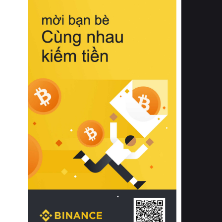
biệt từ bề mặt vải mềm mịn, khả năng
thoáng khí tuyệt vời cho đến độ đàn
hồi chuẩn xác của phần đệm nâng đỡ
cột sống.
Bên cạnh đó, việc lựa chọn các dòng
sản phẩm đạt chuẩn chất lượng quốc
tế còn giúp ngăn ngừa tình trạng kích
ứng da, hạn chế sự phát triển của vi
khuẩn và nấm mốc trong điều kiện
thời tiết nóng ẩm. Bạn có thể tìm hiểu
thêm các nghiên cứu khoa học về tác
động của giấc ngủ và môi trường
phòng ngủ đối với sức khỏe con
người tại Sleep Foundation (External
Link) để có cái nhìn toàn diện hơn.
2. Các tiêu chí vàng khi lựa chọn
chăn ga gối đệm cao cấp cho phòng
ngủ
Để sở hữu một bộ chăn ga gối đệm
cao cấp hoàn hảo cả về thẩm mỹ lẫn
công năng, người tiêu dùng cần cân
nhắc kỹ lưỡng các tiêu chí quan trọng