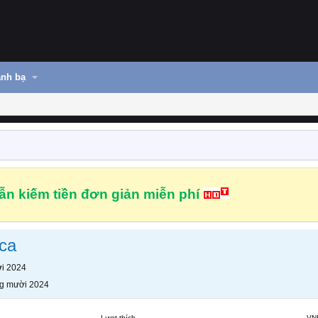
nh bạ
n kiếm tiền đơn giản miễn phí
ica
i 2024
g mười 2024
Lượt thích
VN