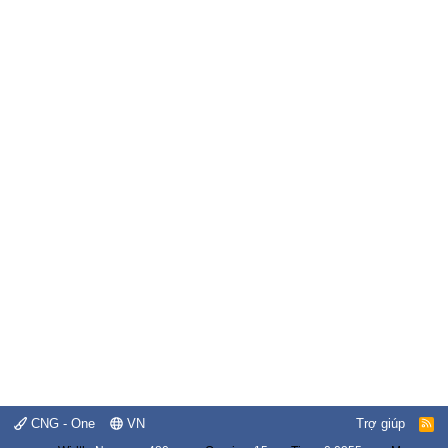
CNG - One
VN
Trợ giúp
R
S