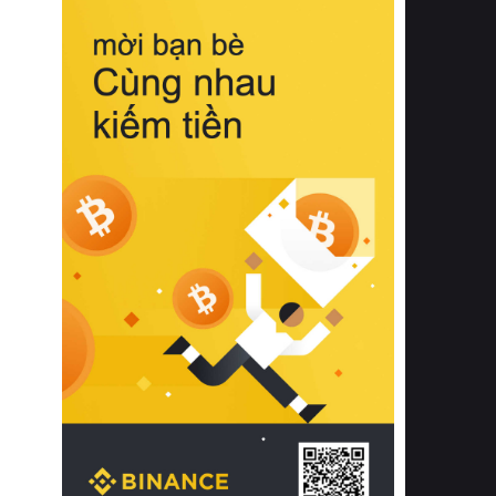
biệt từ bề mặt vải mềm mịn, khả năng
thoáng khí tuyệt vời cho đến độ đàn
hồi chuẩn xác của phần đệm nâng đỡ
cột sống.
Bên cạnh đó, việc lựa chọn các dòng
sản phẩm đạt chuẩn chất lượng quốc
tế còn giúp ngăn ngừa tình trạng kích
ứng da, hạn chế sự phát triển của vi
khuẩn và nấm mốc trong điều kiện
thời tiết nóng ẩm. Bạn có thể tìm hiểu
thêm các nghiên cứu khoa học về tác
động của giấc ngủ và môi trường
phòng ngủ đối với sức khỏe con
người tại Sleep Foundation (External
Link) để có cái nhìn toàn diện hơn.
2. Các tiêu chí vàng khi lựa chọn
chăn ga gối đệm cao cấp cho phòng
ngủ
Để sở hữu một bộ chăn ga gối đệm
cao cấp hoàn hảo cả về thẩm mỹ lẫn
công năng, người tiêu dùng cần cân
nhắc kỹ lưỡng các tiêu chí quan trọng