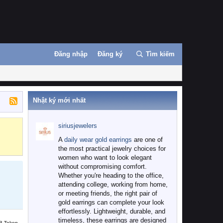
Đăng nhập
Đăng ký
Tìm kiếm
Nhật ký mới nhất
siriusjewelers
Binance
MEXC
A
daily wear gold earrings
are one of
the most practical jewelry choices for
women who want to look elegant
without compromising comfort.
Whether you're heading to the office,
attending college, working from home,
or meeting friends, the right pair of
gold earrings can complete your look
effortlessly. Lightweight, durable, and
timeless, these earrings are designed
B Token