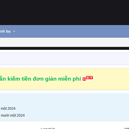
nh bạ
n kiếm tiền đơn giản miễn phí
 một 2024
 mười một 2024
Lượt thích
VN