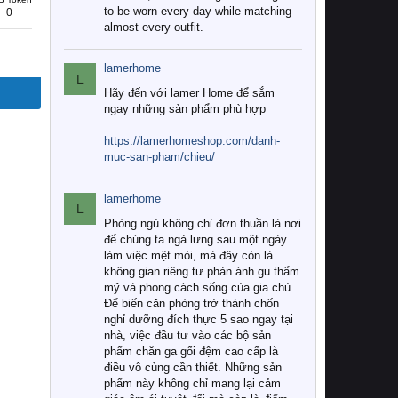
to be worn every day while matching
0
almost every outfit.
lamerhome
L
Hãy đến với lamer Home để sắm
ngay những sản phẩm phù hợp
https://lamerhomeshop.com/danh-
muc-san-pham/chieu/
lamerhome
L
Phòng ngủ không chỉ đơn thuần là nơi
để chúng ta ngả lưng sau một ngày
làm việc mệt mỏi, mà đây còn là
không gian riêng tư phản ánh gu thẩm
mỹ và phong cách sống của gia chủ.
Để biến căn phòng trở thành chốn
nghỉ dưỡng đích thực 5 sao ngay tại
nhà, việc đầu tư vào các bộ sản
phẩm chăn ga gối đệm cao cấp là
điều vô cùng cần thiết. Những sản
phẩm này không chỉ mang lại cảm