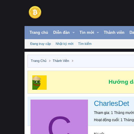
Trang chủ
Diễn đàn
Tin mới
Thành viên
Da
Đang truy cập
Nhật ký mới
Tìm kiếm
Trang Chủ
Thành Viên
Hướng dẫ
CharlesDet
C
Tham gia
1 Tháng mười
Hoạt động cuối
1 Tháng
Bài viết