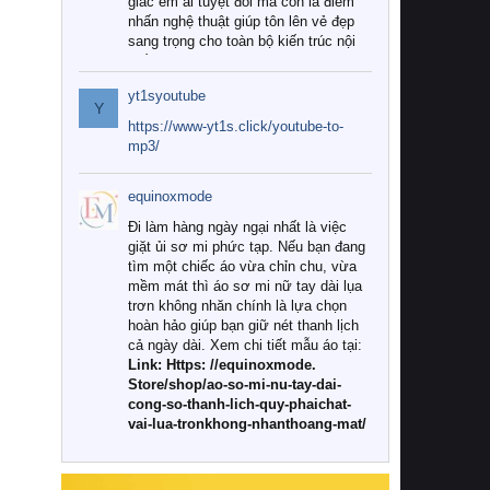
giác êm ái tuyệt đối mà còn là điểm
nhấn nghệ thuật giúp tôn lên vẻ đẹp
sang trọng cho toàn bộ kiến trúc nội
thất.
yt1syoutube
Tuy nhiên, giữa thị trường đa dạng
Y
với vô vàn thương hiệu và mẫu mã
https://www-yt1s.click/youtube-to-
như hiện nay, làm thế nào để chọn
mp3/
được những bộ chăn ga gối đệm cao
cấp thực sự chất lượng, phù hợp với
equinoxmode
khí hậu và nhu cầu sử dụng của gia
đình? Hãy cùng chúng tôi đi tìm lời
Đi làm hàng ngày ngại nhất là việc
giải đáp chi tiết qua bài viết dưới đây.
giặt ủi sơ mi phức tạp. Nếu bạn đang
tìm một chiếc áo vừa chỉn chu, vừa
1. Tại sao các gia đình hiện đại lại ưa
mềm mát thì áo sơ mi nữ tay dài lụa
chuộng chăn ga gối đệm cao cấp?
trơn không nhăn chính là lựa chọn
hoàn hảo giúp bạn giữ nét thanh lịch
Khác với các dòng sản phẩm thông
cả ngày dài. Xem chi tiết mẫu áo tại:
thường, những bộ chăn ga gối đệm
Link: Https: //equinoxmode.
cao cấp trải qua quy trình sản xuất
Store/shop/ao-so-mi-nu-tay-dai-
nghiêm ngặt từ khâu chọn lọc nguyên
cong-so-thanh-lich-quy-phaichat-
liệu tự nhiên đến công nghệ dệt
vai-lua-tronkhong-nhanthoang-mat/
nhuộm hiện đại không chứa hóa chất
độc hại. Khi sử dụng dòng sản phẩm
này, bạn sẽ cảm nhận rõ rệt sự khác