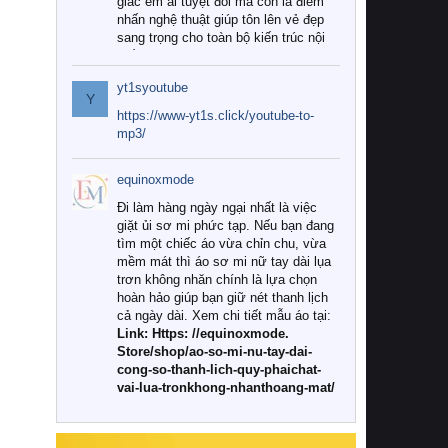
giác êm ái tuyệt đối mà còn là điểm
nhấn nghệ thuật giúp tôn lên vẻ đẹp
sang trọng cho toàn bộ kiến trúc nội
thất.
yt1syoutube
Tuy nhiên, giữa thị trường đa dạng
Y
với vô vàn thương hiệu và mẫu mã
https://www-yt1s.click/youtube-to-
như hiện nay, làm thế nào để chọn
mp3/
được những bộ chăn ga gối đệm cao
cấp thực sự chất lượng, phù hợp với
equinoxmode
khí hậu và nhu cầu sử dụng của gia
đình? Hãy cùng chúng tôi đi tìm lời
Đi làm hàng ngày ngại nhất là việc
giải đáp chi tiết qua bài viết dưới đây.
giặt ủi sơ mi phức tạp. Nếu bạn đang
tìm một chiếc áo vừa chỉn chu, vừa
1. Tại sao các gia đình hiện đại lại ưa
mềm mát thì áo sơ mi nữ tay dài lụa
chuộng chăn ga gối đệm cao cấp?
trơn không nhăn chính là lựa chọn
hoàn hảo giúp bạn giữ nét thanh lịch
Khác với các dòng sản phẩm thông
cả ngày dài. Xem chi tiết mẫu áo tại:
thường, những bộ chăn ga gối đệm
Link: Https: //equinoxmode.
cao cấp trải qua quy trình sản xuất
Store/shop/ao-so-mi-nu-tay-dai-
nghiêm ngặt từ khâu chọn lọc nguyên
cong-so-thanh-lich-quy-phaichat-
liệu tự nhiên đến công nghệ dệt
vai-lua-tronkhong-nhanthoang-mat/
nhuộm hiện đại không chứa hóa chất
độc hại. Khi sử dụng dòng sản phẩm
này, bạn sẽ cảm nhận rõ rệt sự khác