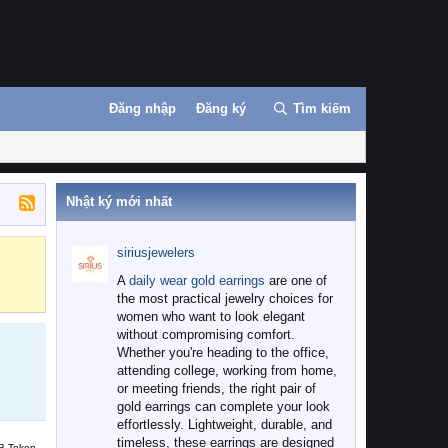
Đăng nhập
Đăng ký
Tìm kiếm
Nhật ký mới nhất
siriusjewelers
Binance
MEXC
A
daily wear gold earrings
are one of
the most practical jewelry choices for
women who want to look elegant
without compromising comfort.
Whether you're heading to the office,
attending college, working from home,
or meeting friends, the right pair of
gold earrings can complete your look
effortlessly. Lightweight, durable, and
timeless, these earrings are designed
B Token