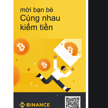
biệt từ bề mặt vải mềm mịn, khả năng
thoáng khí tuyệt vời cho đến độ đàn
hồi chuẩn xác của phần đệm nâng đỡ
cột sống.
Bên cạnh đó, việc lựa chọn các dòng
sản phẩm đạt chuẩn chất lượng quốc
tế còn giúp ngăn ngừa tình trạng kích
ứng da, hạn chế sự phát triển của vi
khuẩn và nấm mốc trong điều kiện
thời tiết nóng ẩm. Bạn có thể tìm hiểu
thêm các nghiên cứu khoa học về tác
động của giấc ngủ và môi trường
phòng ngủ đối với sức khỏe con
người tại Sleep Foundation (External
Link) để có cái nhìn toàn diện hơn.
2. Các tiêu chí vàng khi lựa chọn
chăn ga gối đệm cao cấp cho phòng
ngủ
Để sở hữu một bộ chăn ga gối đệm
cao cấp hoàn hảo cả về thẩm mỹ lẫn
công năng, người tiêu dùng cần cân
nhắc kỹ lưỡng các tiêu chí quan trọng