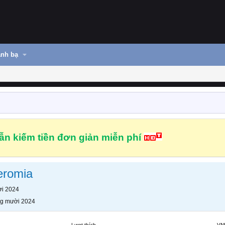
nh bạ
n kiếm tiền đơn giản miễn phí
eromia
i 2024
g mười 2024
Lượt thích
VN