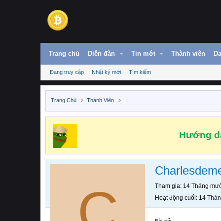
Trang chủ
Diễn đàn
Tin mới
Thành viên
Da
Đang truy cập
Nhật ký mới
Tìm kiếm
Trang Chủ
Thành Viên
Hướng dẫ
Charlesdem
C
Tham gia
14 Tháng mườ
Hoạt động cuối
14 Thán
Bài viết