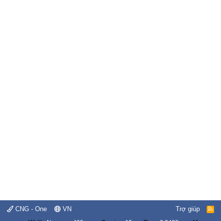
CNG - One
VN
Trợ giúp
R
S