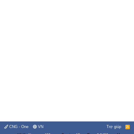
CNG - One
VN
Trợ giúp
R
S