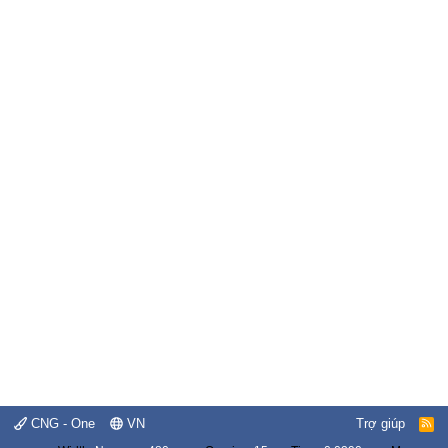
CNG - One
VN
Trợ giúp
R
S