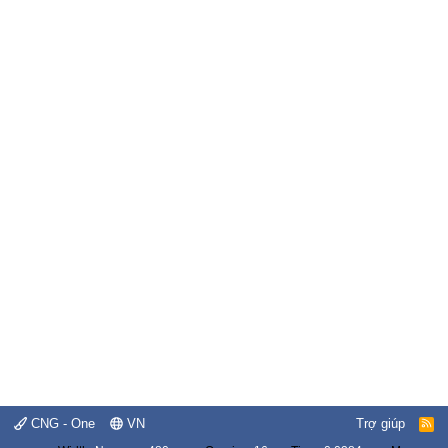
CNG - One
VN
Trợ giúp
R
S