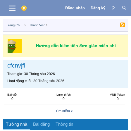
Đăng nhập
Đăng ký
Trang Chủ
Thành Viên
Hướng dẫn kiếm tiền đơn giản miễn phí
cfcnvjfl
Tham gia
30 Tháng sáu 2026
Hoạt động cuối
30 Tháng sáu 2026
Bài viết
Lượt thích
VNB Token
0
0
0
Tìm kiếm
Tường nhà
Bài đăng
Thông tin