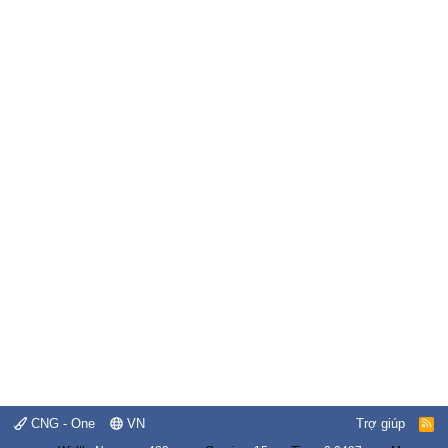
CNG - One
VN
Trợ giúp
R
S