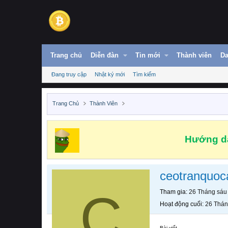
Trang chủ
Diễn đàn
Tin mới
Thành viên
Da
Đang truy cập
Nhật ký mới
Tìm kiếm
Trang Chủ
Thành Viên
Hướng dẫ
ceotranquoc
C
Tham gia
26 Tháng sáu
Hoạt động cuối
26 Thán
Bài viết