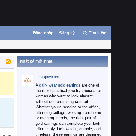
Đăng nhập
Đăng ký
Tìm kiếm
Nhật ký mới nhất
siriusjewelers
Binance
MEXC
A
daily wear gold earrings
are one of
the most practical jewelry choices for
women who want to look elegant
without compromising comfort.
Whether you're heading to the office,
attending college, working from home,
or meeting friends, the right pair of
gold earrings can complete your look
effortlessly. Lightweight, durable, and
timeless, these earrings are designed
B Token